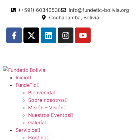
(+591) 60343538
info@fundetic-bolivia.org
Cochabamba, Bolivia
Inicio
FundeTic
Bienvenida
Sobre nosotros
Misión – Visión
Nuestros Eventos
Galería
Servicios
Hosting