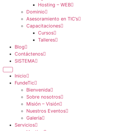
Hosting – WEB
Dominio
Asesoramiento en TIC’s
Capacitaciones
Cursos
Talleres
Blog
Contáctenos
SISTEMA
Inicio
FundeTic
Bienvenida
Sobre nosotros
Misión – Visión
Nuestros Eventos
Galería
Servicios