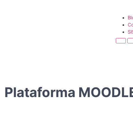
Bl
Co
S
Plataforma MOODL