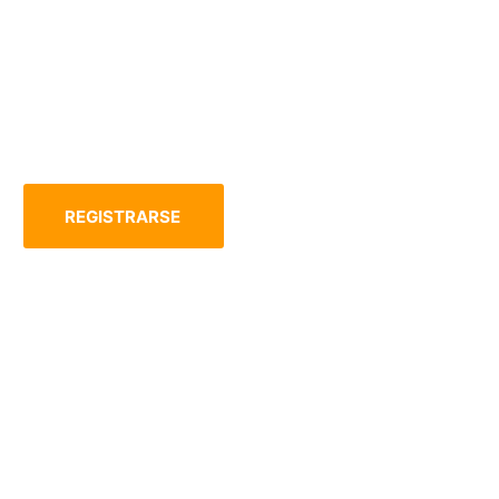
Cursos
Lorem ipsum dolor amet
nsectetur adipiscing elit, sed do
smod tempor incididunt ut labore
REGISTRARSE