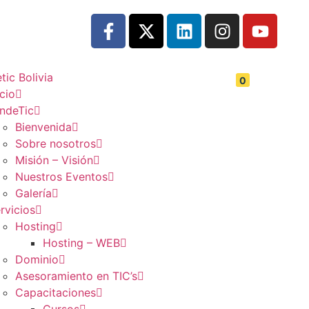
0
icio
ndeTic
Bienvenida
Sobre nosotros
Misión – Visión
Nuestros Eventos
Galería
rvicios
Hosting
Hosting – WEB
Dominio
Asesoramiento en TIC’s
Capacitaciones