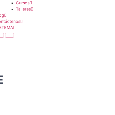
Cursos
Talleres
og
ntáctenos
ISTEMA
E