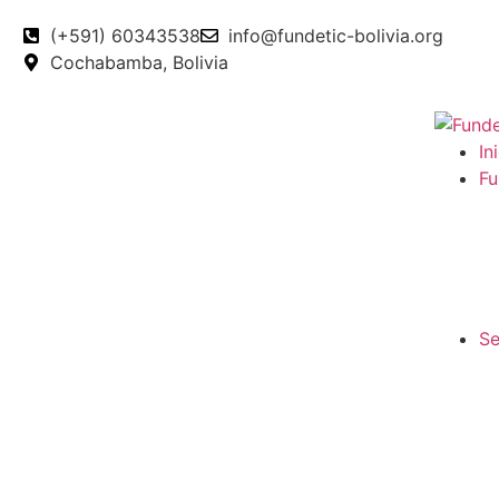
(+591) 60343538
info@fundetic-bolivia.org
Cochabamba, Bolivia
In
Fu
Se