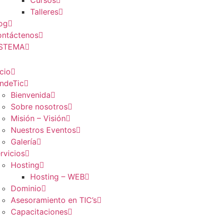
Cursos
Talleres
og
ntáctenos
ISTEMA
icio
ndeTic
Bienvenida
Sobre nosotros
Misión – Visión
Nuestros Eventos
Galería
rvicios
Hosting
Hosting – WEB
Dominio
Asesoramiento en TIC’s
Capacitaciones