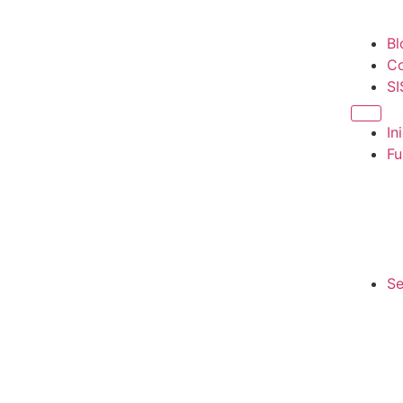
Bl
Co
S
In
Fu
Se